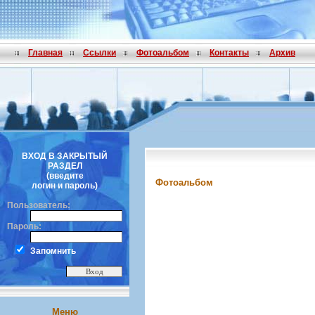
Главная
Ссылки
Фотоальбом
Контакты
Архив
ВХОД В ЗАКРЫТЫЙ
РАЗДЕЛ
(введите
Фотоальбом
логин и пароль)
Пользователь:
Пароль:
Запомнить
Меню