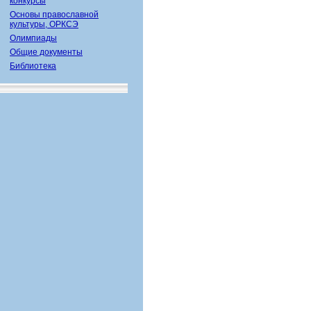
конкурсы
Основы православной
культуры, ОРКСЭ
Олимпиады
Общие документы
Библиотека