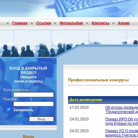
Главная
Ссылки
Фотоальбом
Контакты
Архив
ВХОД В ЗАКРЫТЫЙ
РАЗДЕЛ
(введите
Профессиональные конкурсы
логин и пароль)
Пользователь:
Пароль:
Дата размещения
17.02.2023
Об итогах провед
Запомнить
"Педагогический д
24.01.2023
Приказ ИРО Об ут
года Кубани по ку
24.01.2023
Приказ УО О пров
конкурса Учитель 
Меню