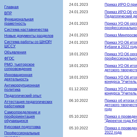
24.01.2023
Приказ ИРО О при
Главная
24.01.2023
Приказ ИРО Об ут
ВПР
Педагогический де
Функциональная
24.01.2023
Приказ УО Об орг
грамотность
профессионального
Система наставничества
24.01.2023
Приказ Минпросв
Новые документы разделов
Система работы со ШНОР/
24.01.2023
Приказ УО Об ито
ШССУ
Кубани в 2022 год
Объявления
18.01.2023
Приказ УО Об орг
профессионального
ФГОС
РМО, тьюторское
18.01.2023
Приказ УО Об ито
сопровождение
детского творчест
Инновационная
18.01.2023
Приказ УО Об ито
деятельность
конкурса "Учитель 
Антикоррупционная
01.12.2022
Приказ УО О пров
политика
конкурса "Учитель 
Педагогический опыт
06.10.2022
Приказ об итогах
Аттестация педагогических
детского творчест
работников
году
Самоопределение и
05.10.2022
Приказ о проведе
профориентация
"Директор года Ку
обучающихся
Курсовая подготовка
05.10.2022
Приказ о проведе
2022 года
Профессиональные