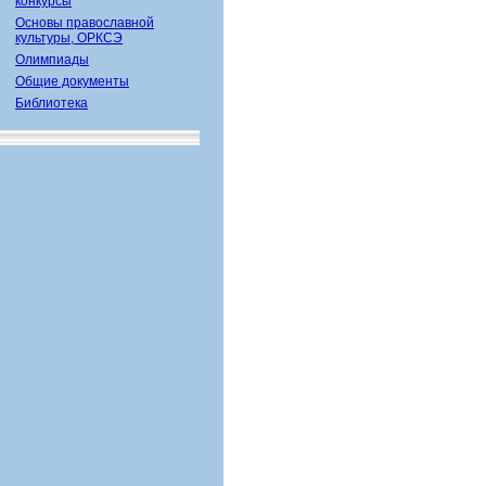
конкурсы
Основы православной
культуры, ОРКСЭ
Олимпиады
Общие документы
Библиотека