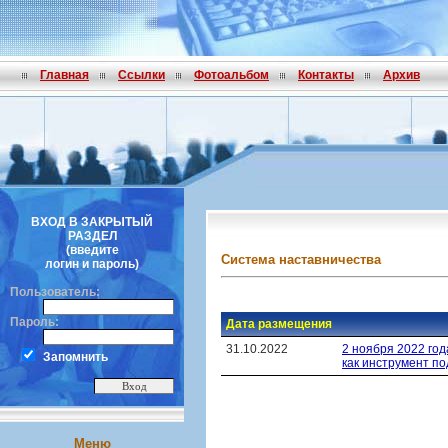
Главная
Ссылки
Фотоальбом
Контакты
Архив
ВХОД В ЗАКРЫТЫЙ
РАЗДЕЛ
(введите
Система наставничества
логин и пароль)
Пользователь:
Пароль:
Дата размещения
31.10.2022
2 ноября 2022 год
Запомнить
как инструмент п
Меню