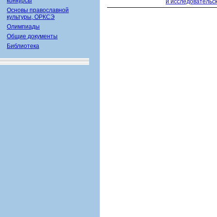
конкурсы
и исследовательс
Основы православной
культуры, ОРКСЭ
Олимпиады
Общие документы
Библиотека