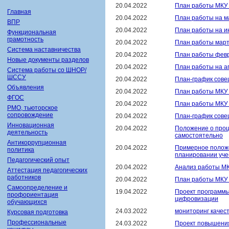
20.04.2022
План работы МКУ
Главная
20.04.2022
План работы на м
ВПР
20.04.2022
План работы на и
Функциональная
грамотность
20.04.2022
План работы март
Система наставничества
20.04.2022
План работы фев
Новые документы разделов
20.04.2022
План работы на а
Система работы со ШНОР/
ШССУ
20.04.2022
План-график сове
Объявления
20.04.2022
План работы МКУ
ФГОС
20.04.2022
План работы МКУ
РМО, тьюторское
сопровождение
20.04.2022
План-график сове
Инновационная
20.04.2022
Положение о проц
деятельность
самостоятельно
Антикоррупционная
20.04.2022
Примерное положе
политика
планировании уче
Педагогический опыт
20.04.2022
Анализ работы М
Аттестация педагогических
работников
20.04.2022
План работы МКУ
Самоопределение и
19.04.2022
Проект программы
профориентация
цифровизации
обучающихся
24.03.2022
мониторинг качес
Курсовая подготовка
Профессиональные
24.03.2022
Проект повышения