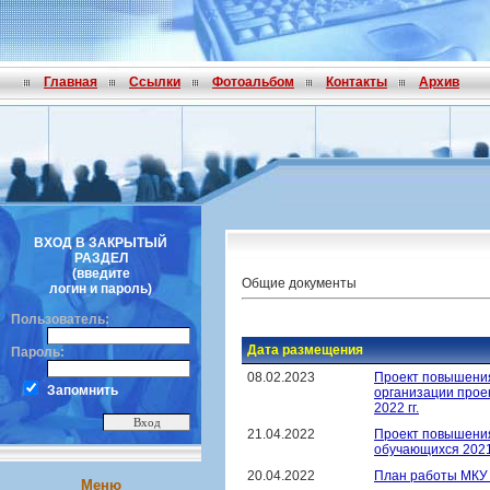
Главная
Ссылки
Фотоальбом
Контакты
Архив
ВХОД В ЗАКРЫТЫЙ
РАЗДЕЛ
(введите
Общие документы
логин и пароль)
Пользователь:
Дата размещения
Пароль:
08.02.2023
Проект повышения
Запомнить
организации прое
2022 гг.
21.04.2022
Проект повышения
обучающихся 2021
20.04.2022
План работы МКУ
Меню