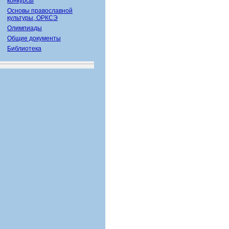
конкурсы
Основы православной
культуры, ОРКСЭ
Олимпиады
Общие документы
Библиотека