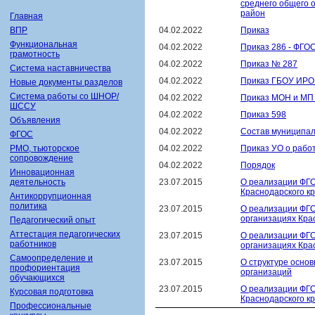
среднего общего 
район
Главная
04.02.2022
Приказ
ВПР
Функциональная
04.02.2022
Приказ 286 - ФГО
грамотность
04.02.2022
Приказ № 287
Система наставничества
04.02.2022
Приказ ГБОУ ИРО 
Новые документы разделов
Система работы со ШНОР/
04.02.2022
Приказ МОН и МП
ШССУ
04.02.2022
Приказ 598
Объявления
04.02.2022
Состав муниципал
ФГОС
04.02.2022
Приказ УО о рабо
РМО, тьюторское
сопровождение
04.02.2022
Порядок
Инновационная
23.07.2015
О реализации ФГО
деятельность
Краснодарского к
Антикоррупционная
политика
23.07.2015
О реализации ФГО
организациях Кра
Педагогический опыт
Аттестация педагогических
23.07.2015
О реализации ФГО
работников
организациях Кра
Самоопределение и
23.07.2015
О структуре осно
профориентация
организаций
обучающихся
23.07.2015
О реализации ФГО
Курсовая подготовка
Краснодарского к
Профессиональные