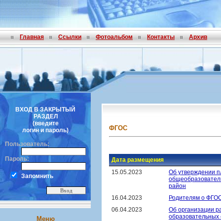
Главная
Ссылки
Фотоальбом
Контакты
Архив
ВХОД В ЗАКРЫТЫЙ
РАЗДЕЛ
(введите
ФГОС
логин и пароль)
Пользователь:
Пароль:
Дата размещения
15.05.2023
Об утверждении п
Запомнить
общеобразовател
район
16.04.2023
Родителям о ФГО
06.04.2023
Об организации р
образовательных 
Меню