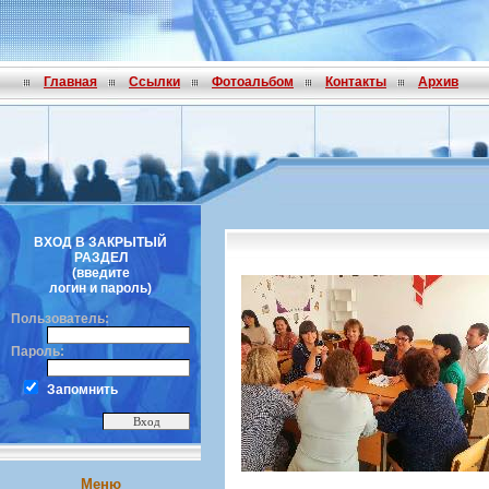
Главная
Ссылки
Фотоальбом
Контакты
Архив
ВХОД В ЗАКРЫТЫЙ
РАЗДЕЛ
(введите
логин и пароль)
Пользователь:
Пароль:
Запомнить
Меню