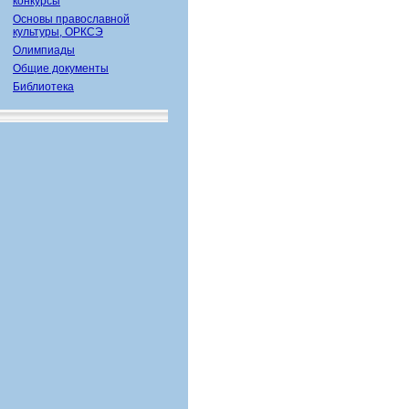
конкурсы
Основы православной
культуры, ОРКСЭ
Олимпиады
Общие документы
Библиотека