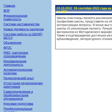
Главная
03.10.2022 30 сентября 2022 года 
ВПР
по УВР
Функциональная
Школы-участницы проекта рассказали
грамотность
профилями школы, представили на об
Система наставничества
интересующие вопросы. В конце выст
школы по реализации проекта. Лучш
Новые документы разделов
материалов из Методического марафо
Система работы со ШНОР/
Также в подтверждение достигших ре
ШССУ
кубановедения, литературного чтения
Объявления
ФГОС
РМО, тьюторское
сопровождение
Инновационная
деятельность
Антикоррупционная
политика
Педагогический опыт
Аттестация педагогических
работников
Самоопределение и
профориентация
обучающихся
Курсовая подготовка
Профессиональные