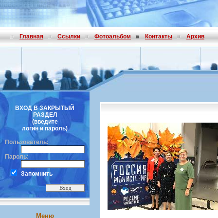
Главная
Ссылки
Фотоальбом
Контакты
Архив
ВХОД В ЗАКРЫТЫЙ
РАЗДЕЛ
(введите
логин и пароль)
Пользователь:
Пароль:
Запомнить
Меню