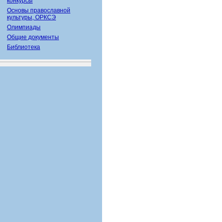
конкурсы
Основы православной
культуры, ОРКСЭ
Олимпиады
Общие документы
Библиотека