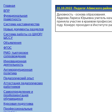
Главная
31.10.2022 Педагог Абинского райо
ВПР
Духовность - основа образования.
Функциональная
Авдеева Лариса Юрьевна учитель нач
грамотность
приняла участие в краевом профессио
Система наставничества
году. Конкурс проходил в Институте р
Новые документы разделов
Система работы со ШНОР/
ШССУ
Объявления
ФГОС
РМО, тьюторское
сопровождение
Инновационная
деятельность
Антикоррупционная
политика
Педагогический опыт
Аттестация педагогических
работников
Самоопределение и
профориентация
обучающихся
Курсовая подготовка
Профессиональные