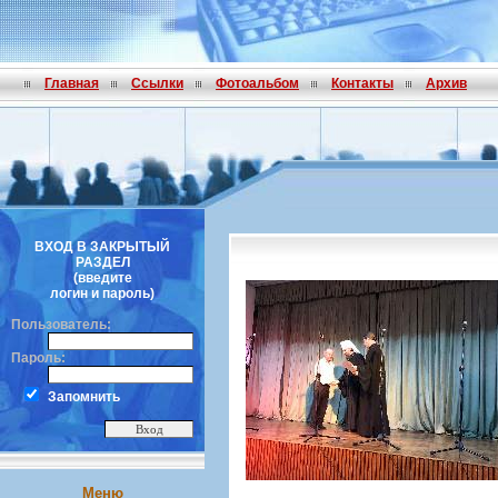
Главная
Ссылки
Фотоальбом
Контакты
Архив
ВХОД В ЗАКРЫТЫЙ
РАЗДЕЛ
(введите
логин и пароль)
Пользователь:
Пароль:
Запомнить
Меню