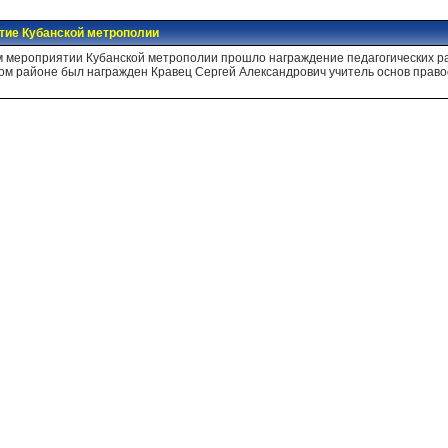
тие Кубанской метрополии
ом мероприятии Кубанской метрополии прошло награждение педагогических р
ком районе был награжден Кравец Сергей Александрович учитель основ пра