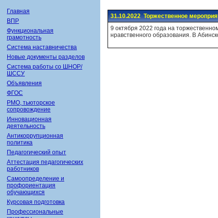
Главная
31.10.2022 Торжественное мероприя
ВПР
9 октября 2022 года на торжественн
Функциональная
нравственного образования. В Абинс
грамотность
Система наставничества
Новые документы разделов
Система работы со ШНОР/
ШССУ
Объявления
ФГОС
РМО, тьюторское
сопровождение
Инновационная
деятельность
Антикоррупционная
политика
Педагогический опыт
Аттестация педагогических
работников
Самоопределение и
профориентация
обучающихся
Курсовая подготовка
Профессиональные