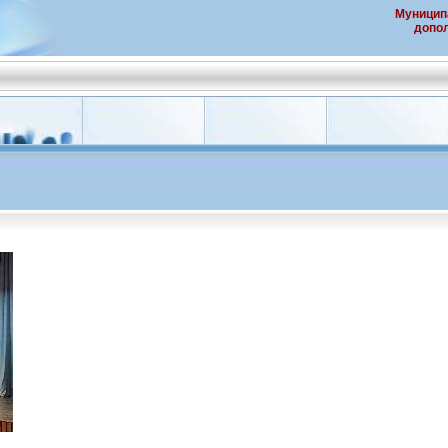
Муницип
допол