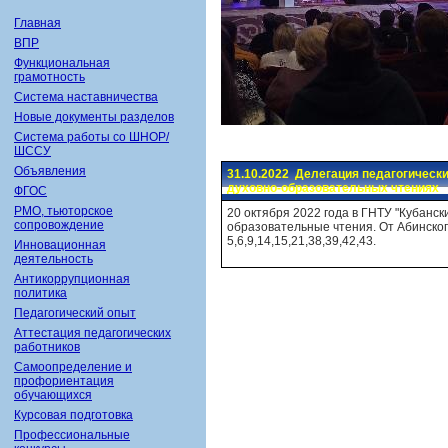
Главная
ВПР
Функциональная
грамотность
Система наставничества
Новые документы разделов
Система работы со ШНОР/
ШССУ
Объявления
31.10.2022 Делегация педагогическ
духовно-образовательных чтениях
ФГОС
РМО, тьюторское
20 октября 2022 года в ГНТУ "Кубанс
сопровождение
образовательные чтения. От Абинско
5,6,9,14,15,21,38,39,42,43.
Инновационная
деятельность
Антикоррупционная
политика
Педагогический опыт
Аттестация педагогических
работников
Самоопределение и
профориентация
обучающихся
Курсовая подготовка
Профессиональные