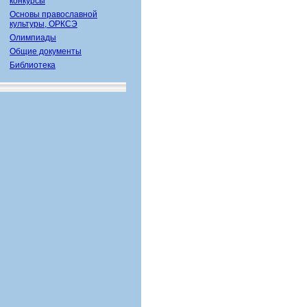
конкурсы
Основы православной
культуры, ОРКСЭ
Олимпиады
Общие документы
Библиотека