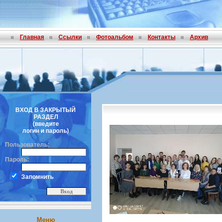
Главная
Ссылки
Фотоальбом
Контакты
Архив
ВХОД В ЗАКРЫТЫЙ
РАЗДЕЛ
(введите
логин и пароль)
Пользователь:
Пароль:
Запомнить
Меню