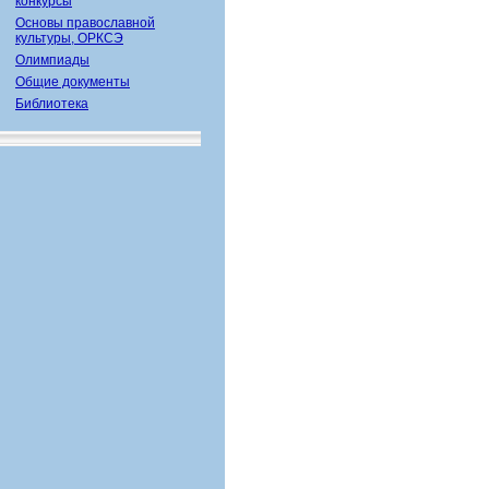
конкурсы
Основы православной
культуры, ОРКСЭ
Олимпиады
Общие документы
Библиотека