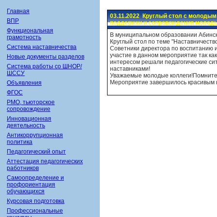
Главная
03.11.2022 Круглый стол с молодым
ВПР
поддержки и сопровождения молоды
Функциональная
В муниципальном образовании Абинск
грамотность
Круглый стол по теме "Наставничеств
Система наставничества
Советники директора по воспитанию 
участие в данном мероприятие так ка
Новые документы разделов
интересом решали педагогические сит
Система работы со ШНОР/
наставниками!
ШССУ
Уважаемые молодые коллеги!Помните!У
Мероприятие завершилось красивым н
Объявления
ФГОС
РМО, тьюторское
сопровождение
Инновационная
деятельность
Антикоррупционная
политика
Педагогический опыт
Аттестация педагогических
работников
Самоопределение и
профориентация
обучающихся
Курсовая подготовка
Профессиональные