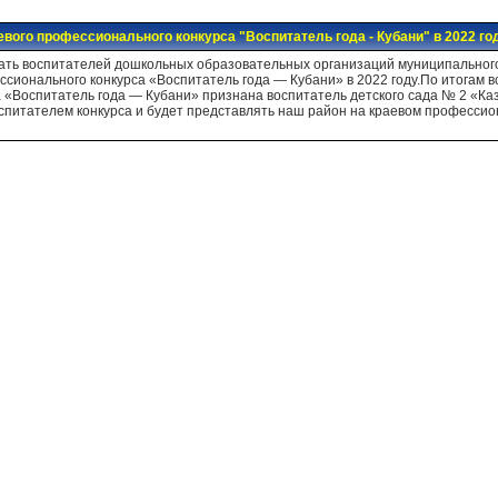
вого профессионального конкурса "Воспитатель года - Кубани" в 2022 го
дцать воспитателей дошкольных образовательных организаций муниципальног
сионального конкурса «Воспитатель года — Кубани» в 2022 году.По итогам 
а «Воспитатель года — Кубани» признана воспитатель детского сада № 2 «К
спитателем конкурса и будет представлять наш район на краевом профессион