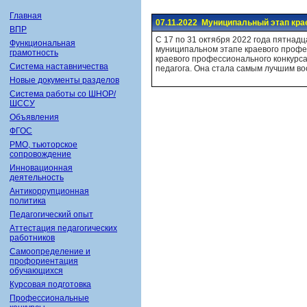
Главная
07.11.2022 Муниципальный этап крае
ВПР
С 17 по 31 октября 2022 года пятна
Функциональная
муниципальном этапе краевого профес
грамотность
краевого профессионального конкурс
Система наставничества
педагога. Она стала самым лучшим во
Новые документы разделов
Система работы со ШНОР/
ШССУ
Объявления
ФГОС
РМО, тьюторское
сопровождение
Инновационная
деятельность
Антикоррупционная
политика
Педагогический опыт
Аттестация педагогических
работников
Самоопределение и
профориентация
обучающихся
Курсовая подготовка
Профессиональные