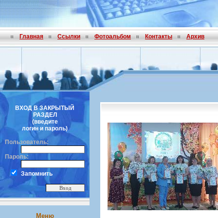
Главная
Ссылки
Фотоальбом
Контакты
Архив
ВХОД В ЗАКРЫТЫЙ
РАЗДЕЛ
(введите
логин и пароль)
Пользователь:
Пароль:
Запомнить
Меню