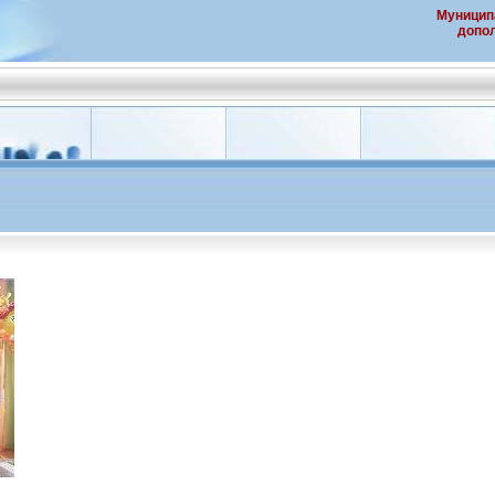
Муницип
допол