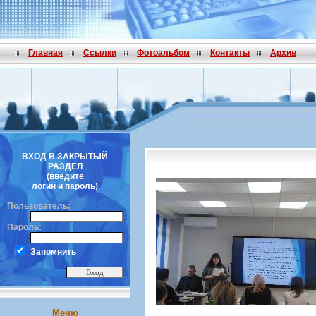
Главная
Ссылки
Фотоальбом
Контакты
Архив
ВХОД В ЗАКРЫТЫЙ
РАЗДЕЛ
(введите
логин и пароль)
Пользователь:
Пароль:
Запомнить
Меню