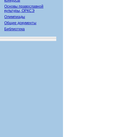
конкурсы
Основы православной
культуры, ОРКСЭ
Олимпиады
Общие документы
Библиотека