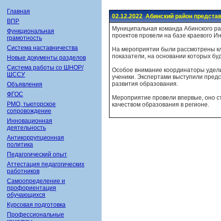
Главная
02.12.2022 Абинский район предста
ВПР
Муниципальная команда Абинского ра
Функциональная
проектов провели на базе краевого И
грамотность
Система наставничества
На мероприятии были рассмотрены кл
показатели, на основании которых бу
Новые документы разделов
Система работы со ШНОР/
Особое внимание координаторы уделил
ШССУ
ученики. Экспертами выступили предс
развития образования.
Объявления
ФГОС
Мероприятие провели впервые, оно с
РМО, тьюторское
качеством образования в регионе.
сопровождение
Инновационная
деятельность
Антикоррупционная
политика
Педагогический опыт
Аттестация педагогических
работников
Самоопределение и
профориентация
обучающихся
Курсовая подготовка
Профессиональные