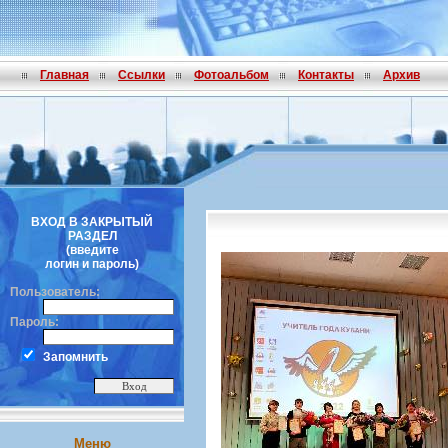
Главная
Ссылки
Фотоальбом
Контакты
Архив
ВХОД В ЗАКРЫТЫЙ
РАЗДЕЛ
(введите
логин и пароль)
Пользователь:
Пароль:
Запомнить
Меню