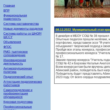
Главная
ВПР
Функциональная
грамотность
Система наставничества
Новые документы разделов
08.12.2022 Муниципальный этап кра
Система работы со ШНОР/
8 декабря в МБОУ СОШ № 38 прошел м
ШССУ
Опытные педагоги прошли нелёгкие, 
Объявления
портфолио, представили эссе "Я-учите
объединяет творческий подход к свое
ФГОС
Пройдя все этапы конкурса, професс
РМО, тьюторское
профессионального конкурса "Учитель
сопровождение
№ 17.
Звание призер конкурса "Учитель год
Инновационная
СОШ № 42 и Борзова Наталья Анатол
деятельность
Всем конкурсантам были вручены ди
Антикоррупционная
Абинский район, победитель был нагр
политика
Победитель будет представлять Абинс
Педагогический опыт
2023 году. От всего сердца поздравл
Аттестация педагогических
работников
Самоопределение и
профориентация
обучающихся
Курсовая подготовка
Профессиональные