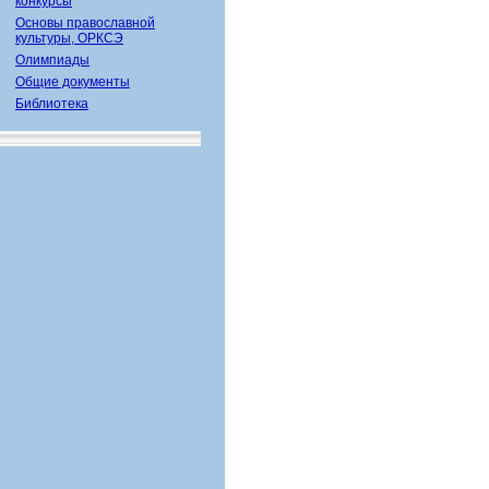
конкурсы
Основы православной
культуры, ОРКСЭ
Олимпиады
Общие документы
Библиотека