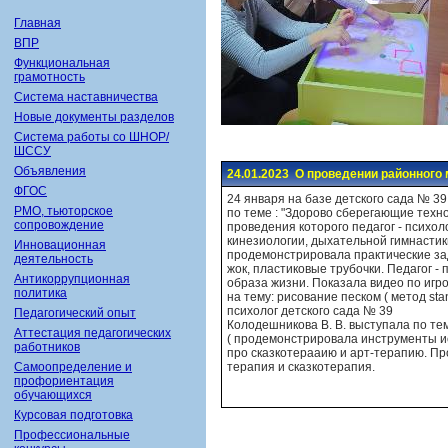
Главная
ВПР
Функциональная
грамотность
Система наставничества
Новые документы разделов
Система работы со ШНОР/
ШССУ
Объявления
24.01.2023 О проведении районного 
ФГОС
24 января на базе детского сада № 3
РМО, тьюторское
по теме : "Здорово сберегающие техно
сопровождение
проведения которого педагог - психо
кинезиологии, дыхательной гимнастик
Инновационная
продемонстрировала практические зада
деятельность
жок, пластиковые трубочки. Педагог - 
Антикоррупционная
образа жизни. Показала видео по игро
политика
на тему: рисование песком ( метод st
психолог детского сада № 39
Педагогический опыт
Колодешникова В. В. выступала по те
Аттестация педагогических
( продемонстрировала инструменты ис
работников
про сказкотерааию и арт-терапию. Пр
Самоопределение и
терапия и сказкотерапия.
профориентация
обучающихся
Курсовая подготовка
Профессиональные