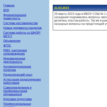
Главная
31.03.2023
ВПР
29 марта 2023 года в МБОУ СОШ № 1 
Функциональная
заседания поднимались вопросы связ
грамотность
делились опытом работы. Так же в ра
Система наставничества
насущные вопросы на предстоящий у
Новые документы разделов
Система работы со ШНОР/
ШССУ
Объявления
ФГОС
РМО, тьюторское
сопровождение
Инновационная
деятельность
Антикоррупционная
политика
Педагогический опыт
Аттестация педагогических
работников
Самоопределение и
профориентация
обучающихся
Курсовая подготовка
Профессиональные