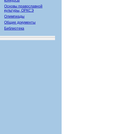
конкурсы
Основы православной
культуры, ОРКСЭ
Олимпиады
Общие документы
Библиотека