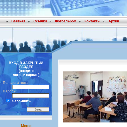
Главная
Ссылки
Фотоальбом
Контакты
Архив
ВХОД В ЗАКРЫТЫЙ
РАЗДЕЛ
(введите
логин и пароль)
Пользователь:
Пароль:
Запомнить
Меню