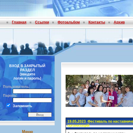
Главная
Ссылки
Фотоальбом
Контакты
Архив
ВХОД В ЗАКРЫТЫЙ
РАЗДЕЛ
(введите
логин и пароль)
Пользователь:
Пароль:
Запомнить
19.05.2023 Фестиваль по наставнич
организаций
Меню