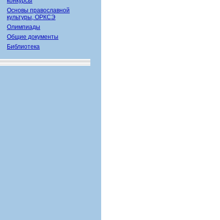
конкурсы
Основы православной
культуры, ОРКСЭ
Олимпиады
Общие документы
Библиотека