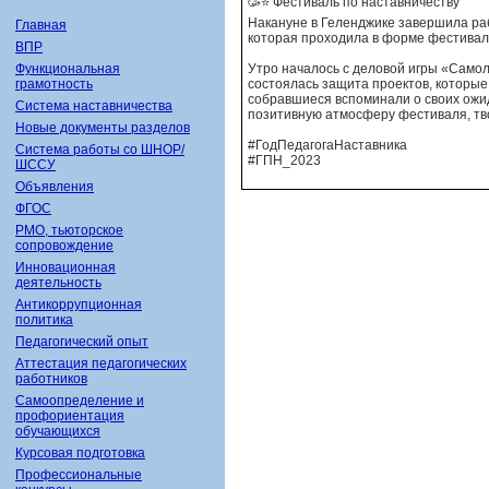
🥳⭐️ Фестиваль по наставничеству
Накануне в Геленджике завершила ра
Главная
которая проходила в форме фестиваля
ВПР
Функциональная
Утро началось с деловой игры «Само
грамотность
состоялась защита проектов, которы
собравшиеся вспоминали о своих ожи
Система наставничества
позитивную атмосферу фестиваля, тво
Новые документы разделов
#ГодПедагогаНаставника
Система работы со ШНОР/
#ГПН_2023
ШССУ
Объявления
ФГОС
РМО, тьюторское
сопровождение
Инновационная
деятельность
Антикоррупционная
политика
Педагогический опыт
Аттестация педагогических
работников
Самоопределение и
профориентация
обучающихся
Курсовая подготовка
Профессиональные