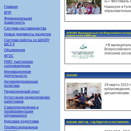
🥳⭐️ Фестиваль 
Главная
Накануне в Гел
образовательны
ВПР
Функциональная
грамотность
Система наставничества
19.05.2023 Муниципальный этап Всероссийского конкурс
Новые документы разделов
родном языке в 2023 года
Система работы со ШНОР/
ШССУ
📌В муниципал
Всероссийского
Объявления
описание русско
ФГОС
РМО, тьюторское
сопровождение
Инновационная
деятельность
31.03.2023
Антикоррупционная
29 марта 2023
политика
кубановедения.
Педагогический опыт
дисциплинами, 
Аттестация педагогических
работников
Самоопределение и
профориентация
обучающихся
Курсовая подготовка
16.03.2023 2023 ГОД - ГОД ПЕДАГОГА И НАСТАВНИКА!
Профессиональные