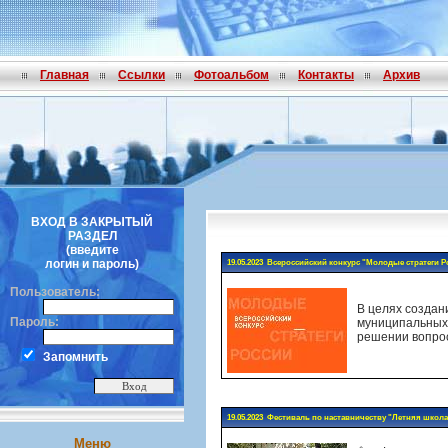
Главная
Ссылки
Фотоальбом
Контакты
Архив
ВХОД В ЗАКРЫТЫЙ
РАЗДЕЛ
(введите
логин и пароль)
19.05.2023 Всероссийский конкурс "Молодые стратеги Р
Пользователь:
В целях создан
Пароль:
муниципальных 
решении вопрос
Запомнить
19.05.2023 Фестиваль по наставничеству "Летняя шко
Меню